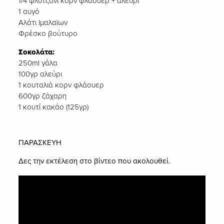
1/4 φλυτζάνι κορν φλάουερ + αλεύρι
1 αυγό
Αλάτι Ιμαλαϊων
Φρέσκο βούτυρο
Σοκολάτα:
250ml γάλα
100γρ αλεύρι
1 κουταλιά κορν φλάουερ
600γρ ζάχαρη
1 κουτί κακάο (125γρ)
ΠΑΡΑΣΚΕΥΗ
Δες την εκτέλεση στο βίντεο που ακολουθεί.