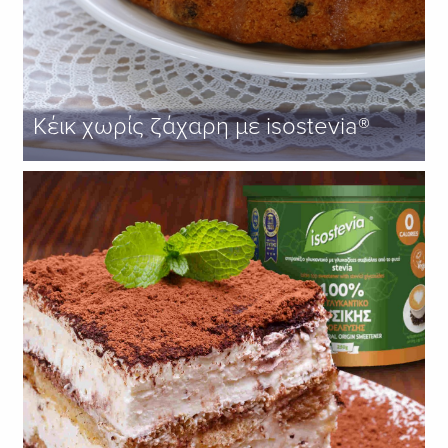
Κέικ χωρίς ζάχαρη με isostevia®