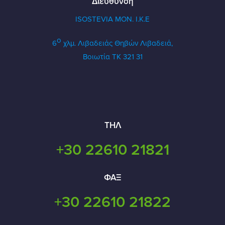
Διεύθυνση
ISOSTEVIA MON. Ι.Κ.Ε
ο
6
χλμ. Λιβαδειάς Θηβών
Λιβαδειά,
Βοιωτία ΤΚ 321 31
ΤΗΛ
+30 22610 21821
ΦΑΞ
+30 22610 21822