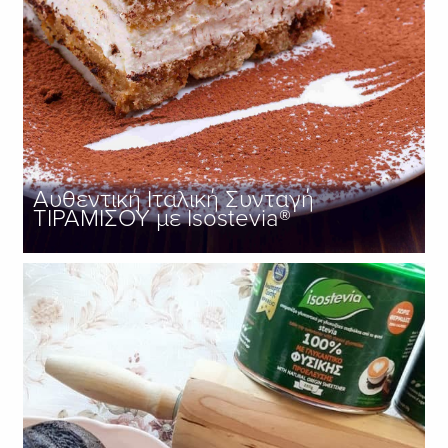
Αυθεντική Ιταλική Συνταγή
ΤΙΡΑΜΙΣΟΥ με Isostevia®