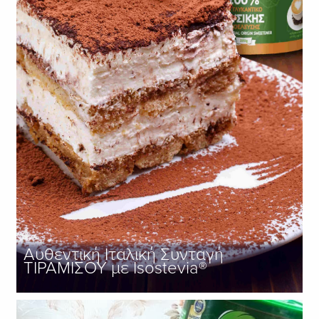
Αυθεντική Ιταλική Συνταγή
ΤΙΡΑΜΙΣΟΥ με Isostevia®