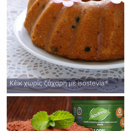
Κέικ χωρίς ζάχαρη με isostevia®