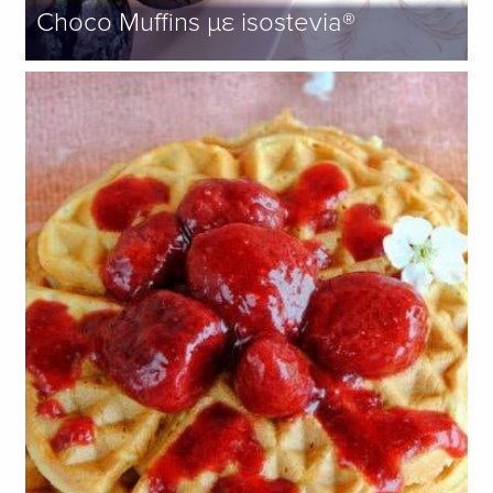
Choco Muffins με isostevia®