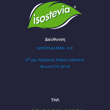
Διεύθυνση
ISOSTEVIA MON. Ι.Κ.Ε
ο
6
χλμ. Λιβαδειάς Θηβών
Λιβαδειά,
Βοιωτία ΤΚ 321 31
ΤΗΛ