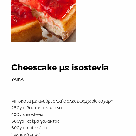
Cheescake με isostevia
ΥΛΙΚΑ
Μπισκότα με αλεύρι ολικής αλέσεως,χωρίς ζάχαρη
250γρ. βούτυρο λιωμένο
400γρ. isostevia
500γρ. κρέμα γάλακτος
600γρ.τυρί κρέμα
1 λεμόνι(χυμός)