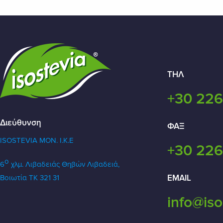
ΤΗΛ
+30 226
Διεύθυνση
ΦΑΞ
ISOSTEVIA MON. Ι.Κ.Ε
+30 226
ο
6
χλμ. Λιβαδειάς Θηβών
Λιβαδειά,
EMAIL
Βοιωτία ΤΚ 321 31
info@iso