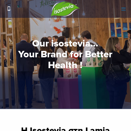
H Isostevia στη Lamia