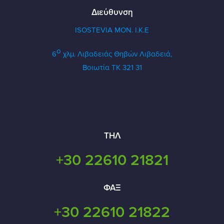
Διεύθυνση
ISOSTEVIA MON. Ι.Κ.Ε
ο
6
χλμ. Λιβαδειάς Θηβών
Λιβαδειά,
Βοιωτία ΤΚ 321 31
ΤΗΛ
+30 22610 21821
ΦΑΞ
+30 22610 21822