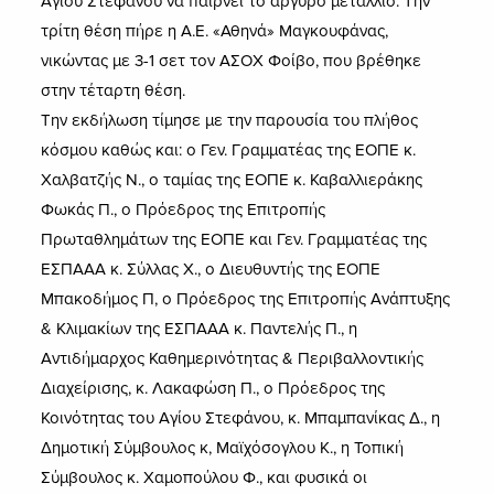
Αγίου Στεφάνου να παίρνει το αργυρό μετάλλιο. Την
τρίτη θέση πήρε η Α.Ε. «Αθηνά» Μαγκουφάνας,
νικώντας με 3-1 σετ τον ΑΣΟΧ Φοίβο, που βρέθηκε
στην τέταρτη θέση.
Την εκδήλωση τίμησε με την παρουσία του πλήθος
κόσμου καθώς και: ο Γεν. Γραμματέας της ΕΟΠΕ κ.
Χαλβατζής Ν., ο ταμίας της ΕΟΠΕ κ. Καβαλλιεράκης
Φωκάς Π., ο Πρόεδρος της Επιτροπής
Πρωταθλημάτων της ΕΟΠΕ και Γεν. Γραμματέας της
ΕΣΠΑΑΑ κ. Σύλλας Χ., ο Διευθυντής της ΕΟΠΕ
Μπακοδήμος Π, ο Πρόεδρος της Επιτροπής Ανάπτυξης
& Κλιμακίων της ΕΣΠΑΑΑ κ. Παντελής Π., η
Αντιδήμαρχος Καθημερινότητας & Περιβαλλοντικής
Διαχείρισης, κ. Λακαφώση Π., ο Πρόεδρος της
Κοινότητας του Αγίου Στεφάνου, κ. Μπαμπανίκας Δ., η
Δημοτική Σύμβουλος κ, Μαϊχόσογλου Κ., η Τοπική
Σύμβουλος κ. Χαμοπούλου Φ., και φυσικά οι