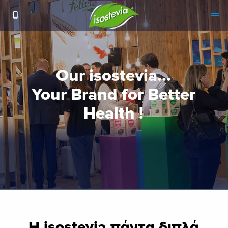
H isostevia πάντα διπλά