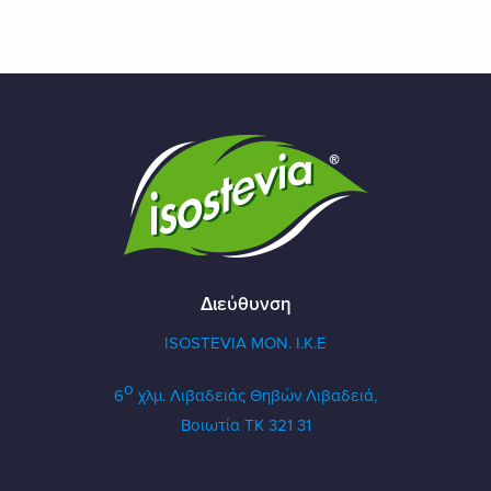
Διεύθυνση
ISOSTEVIA MON. Ι.Κ.Ε
ο
6
χλμ. Λιβαδειάς Θηβών
Λιβαδειά,
Βοιωτία ΤΚ 321 31