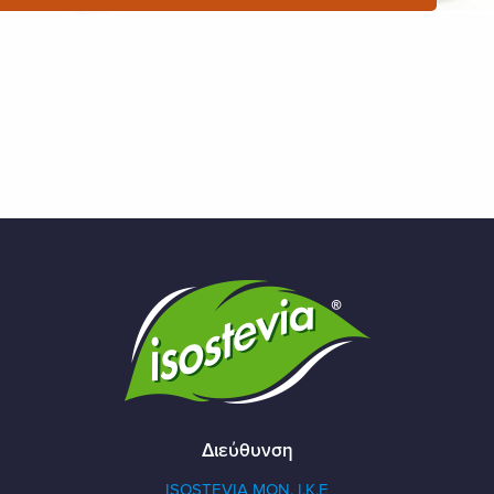
Διεύθυνση
ISOSTEVIA MON. Ι.Κ.Ε