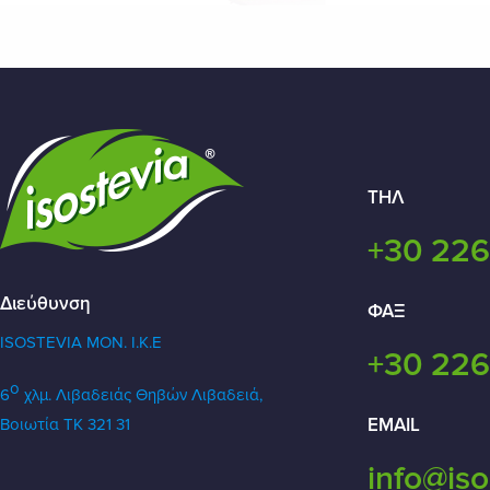
ΤΗΛ
+30 226
Διεύθυνση
ΦΑΞ
ISOSTEVIA MON. Ι.Κ.Ε
+30 226
ο
6
χλμ. Λιβαδειάς Θηβών
Λιβαδειά,
EMAIL
Βοιωτία ΤΚ 321 31
info@iso