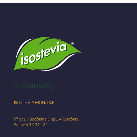
Διεύθυνση
ISOSTEVIA MON. Ι.Κ.Ε
ο
6
χλμ. Λιβαδειάς Θηβών Λιβαδειά,
Βοιωτία ΤΚ 321 31